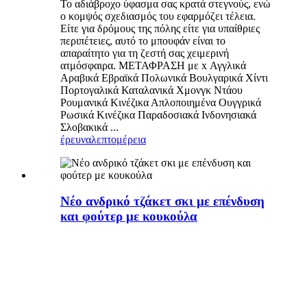
Το αδιάβροχο ύφασμα σας κρατά στεγνούς, ενώ
ο κομψός σχεδιασμός του εφαρμόζει τέλεια.
Είτε για δρόμους της πόλης είτε για υπαίθριες
περιπέτειες, αυτό το μπουφάν είναι το
απαραίτητο για τη ζεστή σας χειμερινή
ατμόσφαιρα. ΜΕΤΑΦΡΑΣΗ με x Αγγλικά
Αραβικά Εβραϊκά Πολωνικά Βουλγαρικά Χίντι
Πορτογαλικά Καταλανικά Χμονγκ Ντάου
Ρουμανικά Κινέζικα Απλοποιημένα Ουγγρικά
Ρωσικά Κινέζικα Παραδοσιακά Ινδονησιακά
Σλοβακικά ...
έρευνα
λεπτομέρεια
Νέο ανδρικό τζάκετ σκι με επένδυση
και φούτερ με κουκούλα