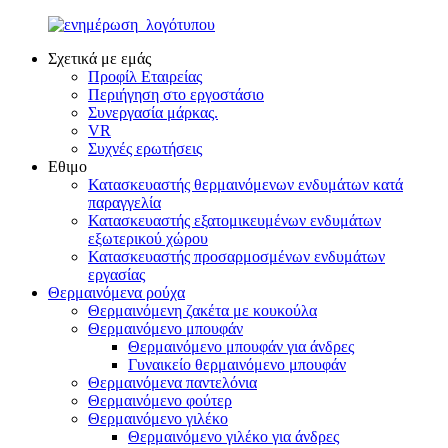
Σχετικά με εμάς
Προφίλ Εταιρείας
Περιήγηση στο εργοστάσιο
Συνεργασία μάρκας.
VR
Συχνές ερωτήσεις
Εθιμο
Κατασκευαστής θερμαινόμενων ενδυμάτων κατά
παραγγελία
Κατασκευαστής εξατομικευμένων ενδυμάτων
εξωτερικού χώρου
Κατασκευαστής προσαρμοσμένων ενδυμάτων
εργασίας
Θερμαινόμενα ρούχα
Θερμαινόμενη ζακέτα με κουκούλα
Θερμαινόμενο μπουφάν
Θερμαινόμενο μπουφάν για άνδρες
Γυναικείο θερμαινόμενο μπουφάν
Θερμαινόμενα παντελόνια
Θερμαινόμενο φούτερ
Θερμαινόμενο γιλέκο
Θερμαινόμενο γιλέκο για άνδρες