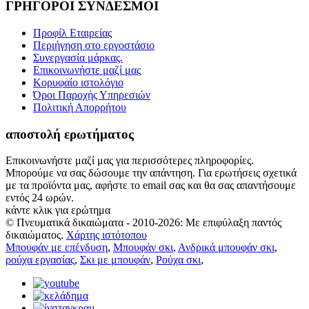
ΓΡΗΓΟΡΟΙ ΣΥΝΔΕΣΜΟΙ
Προφίλ Εταιρείας
Περιήγηση στο εργοστάσιο
Συνεργασία μάρκας.
Επικοινωνήστε μαζί μας
Κορυφαίο ιστολόγιο
Όροι Παροχής Υπηρεσιών
Πολιτική Απορρήτου
αποστολή ερωτήματος
Επικοινωνήστε μαζί μας για περισσότερες πληροφορίες.
Μπορούμε να σας δώσουμε την απάντηση. Για ερωτήσεις σχετικά
με τα προϊόντα μας, αφήστε το email σας και θα σας απαντήσουμε
εντός 24 ωρών.
κάντε κλικ για ερώτημα
© Πνευματικά δικαιώματα - 2010-2026: Με επιφύλαξη παντός
δικαιώματος.
Χάρτης ιστότοπου
Μπουφάν με επένδυση
,
Μπουφάν σκι
,
Ανδρικά μπουφάν σκι
,
ρούχα εργασίας
,
Σκι με μπουφάν
,
Ρούχα σκι
,