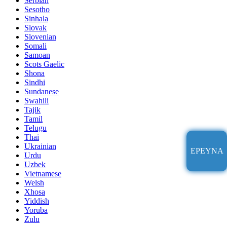
Serbian
Sesotho
Sinhala
Slovak
Slovenian
Somali
Samoan
Scots Gaelic
Shona
Sindhi
Sundanese
Swahili
Tajik
Tamil
Telugu
Thai
Ukrainian
ΈΡΕΥΝΑ
Urdu
Uzbek
Vietnamese
Welsh
Xhosa
Yiddish
Yoruba
Zulu