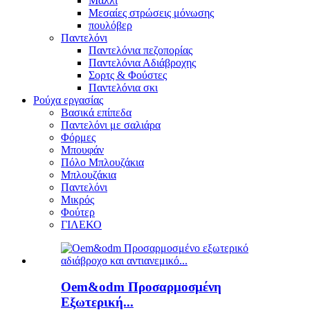
Μαλλί
Μεσαίες στρώσεις μόνωσης
πουλόβερ
Παντελόνι
Παντελόνια πεζοπορίας
Παντελόνια Αδιάβροχης
Σορτς & Φούστες
Παντελόνια σκι
Ρούχα εργασίας
Βασικά επίπεδα
Παντελόνι με σαλιάρα
Φόρμες
Μπουφάν
Πόλο Μπλουζάκια
Μπλουζάκια
Παντελόνι
Μικρός
Φούτερ
ΓΙΛΕΚΟ
Oem&odm Προσαρμοσμένη
Εξωτερική...