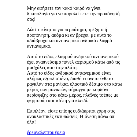
Μην αφήσετε τον κακό καιρό να γίνει
δικαιολογία για να παραλείψετε την προπόνησή
σας!
Δώστε κίνητρο για περπάτημα, τρέξιμο ή
προπόνηση, ακόμα κι αν βρέχει, με αυτό το
αδιάβροχο και αντιανεμικό ανδρικό ελαφρύ
αντιανεμικό.
Αυτό το είδος ελαφρού ανδρικού αντιανεμικού
έχει αναπνεύσιμα πάνελ αερισμού κάτω από τις
μασχάλες και στην πλάτη.
Αυτό το είδος ανδρικού αντιανεμικού είναι
πλήρως εξοπλισμένο, διαθέτει άνετο ένθετο
ραγκλάν στα μανίκια, ελαστικό δέσιμο στο κάτω
μέρος των μανικιών, σήραγγα με κορδόνι
περίσφιξης στο κάτω μέρος, πλαϊνές τσέπες με
φερμουάρ και τσέπη για κλειδί.
Επιπλέον, είστε επίσης ευδιάκριτοι χάρη στις
ανακλαστικές εκτυπώσεις. Η άνεση πάνω απ'
όλα!
έρευνα
λεπτομέρεια