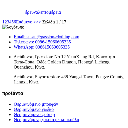
έρευνα
λεπτομέρεια
1
2
3
4
5
6
Επόμενο >
>>
Σελίδα 1 / 17
Email: susan@passion-clothing.com
Τηλέφωνο: 0086-15060605335
WhatsApp: 008615060605335
Διεύθυνση Γραφείου: No.12 YuanXiang Rd, Κοινότητα
Terra-Cotta, Οδός Golden Dragon, Περιοχή Licheng,
Quanzhou, Κίνα.
Διεύθυνση Εργοστασίου: #88 Yangzi Town, Pengze County,
Jiangxi, Κίνα.
προϊόντα
Θερμαινόμενο μπουφάν
Θερμαινόμενο γιλέκο
Θερμαινόμενο φούτερ
Θερμαινόμενη ζακέτα με κουκούλα