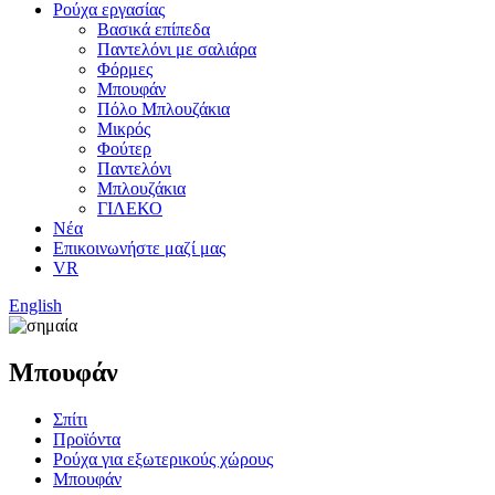
Ρούχα εργασίας
Βασικά επίπεδα
Παντελόνι με σαλιάρα
Φόρμες
Μπουφάν
Πόλο Μπλουζάκια
Μικρός
Φούτερ
Παντελόνι
Μπλουζάκια
ΓΙΛΕΚΟ
Νέα
Επικοινωνήστε μαζί μας
VR
English
Μπουφάν
Σπίτι
Προϊόντα
Ρούχα για εξωτερικούς χώρους
Μπουφάν