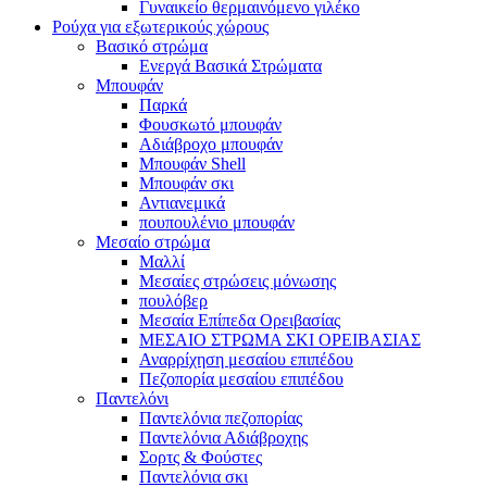
Γυναικείο θερμαινόμενο γιλέκο
Ρούχα για εξωτερικούς χώρους
Βασικό στρώμα
Ενεργά Βασικά Στρώματα
Μπουφάν
Παρκά
Φουσκωτό μπουφάν
Αδιάβροχο μπουφάν
Μπουφάν Shell
Μπουφάν σκι
Αντιανεμικά
πουπουλένιο μπουφάν
Μεσαίο στρώμα
Μαλλί
Μεσαίες στρώσεις μόνωσης
πουλόβερ
Μεσαία Επίπεδα Ορειβασίας
ΜΕΣΑΙΟ ΣΤΡΩΜΑ ΣΚΙ ΟΡΕΙΒΑΣΙΑΣ
Αναρρίχηση μεσαίου επιπέδου
Πεζοπορία μεσαίου επιπέδου
Παντελόνι
Παντελόνια πεζοπορίας
Παντελόνια Αδιάβροχης
Σορτς & Φούστες
Παντελόνια σκι