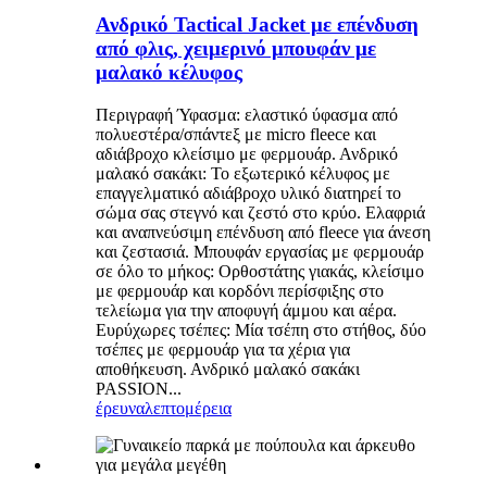
Ανδρικό Tactical Jacket με επένδυση
από φλις, χειμερινό μπουφάν με
μαλακό κέλυφος
Περιγραφή Ύφασμα: ελαστικό ύφασμα από
πολυεστέρα/σπάντεξ με micro fleece και
αδιάβροχο κλείσιμο με φερμουάρ. Ανδρικό
μαλακό σακάκι: Το εξωτερικό κέλυφος με
επαγγελματικό αδιάβροχο υλικό διατηρεί το
σώμα σας στεγνό και ζεστό στο κρύο. Ελαφριά
και αναπνεύσιμη επένδυση από fleece για άνεση
και ζεστασιά. Μπουφάν εργασίας με φερμουάρ
σε όλο το μήκος: Ορθοστάτης γιακάς, κλείσιμο
με φερμουάρ και κορδόνι περίσφιξης στο
τελείωμα για την αποφυγή άμμου και αέρα.
Ευρύχωρες τσέπες: Μία τσέπη στο στήθος, δύο
τσέπες με φερμουάρ για τα χέρια για
αποθήκευση. Ανδρικό μαλακό σακάκι
PASSION...
έρευνα
λεπτομέρεια